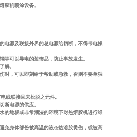
熔胶机喷涂设备。
上的电源及联接外界的总电源给切断，不得带电操
链、手镯等可以导电的装饰品，防止事故发生。
够了解。
受伤时，可以即刻给于帮助或急救，
否则不要单独
有电线联接且未松脱
之元件。
必须先切断电源的供应。
淹水的地板或非常潮湿的环境下对热熔胶机进行维
，避免身体部份被高温的液态热溶胶烫伤，或被高