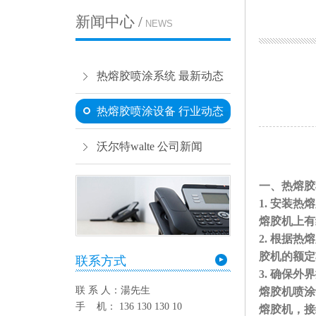
新闻中心 /
NEWS
热熔胶喷涂系统 最新动态
热熔胶喷涂设备 行业动态
沃尔特walte 公司新闻
一、
热熔胶
1. 安装
熔胶机上有
2. 根据
胶机的
联系方式
3. 确保
联 系 人：湯先生
熔胶机喷涂
手 机： 136 130 130 10
熔胶机，