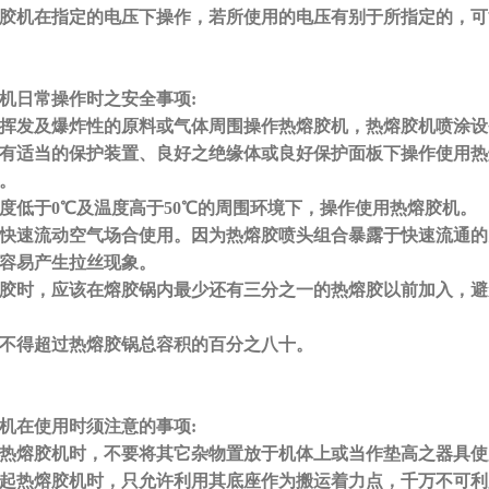
热熔胶机在指定的电压下操作，若所使用的电压有别于所指定的，
机日常操作时之安全事项
:
在有挥发及爆炸性的原料或气体周围操作热熔胶机，热熔胶机
在没有适当的保护装置、良好之绝缘体或良好保护面板下操作使用
维修。
在温度低于0℃及温度高于50℃的周围环境下，操作使用热熔胶
在无快速流动空气场合使用。因为热熔胶喷头组合暴露于快速流通
，容易产生拉丝现象。
热熔胶时，应该在熔胶锅内最少还有三分之一的热
熔胶以前加入，避
胶量不得超过热熔胶锅总容积的百分之八十。
机在使用时须注意的事项
:
使用热熔胶机时，不要将其它杂物置放于机体上或当作垫高之器具
或抬起热熔胶机时，只允许利用其底座作为搬运着力点，千万不可