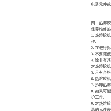
电器元件或
四、热熔胶
保养维修热
1. 热熔
作。
2. 在进
3. 不要
4. 除非
对热熔胶
5. 只
6. 热熔
7. 拆卸
8. 如果
护工作
9. 对热
温的元