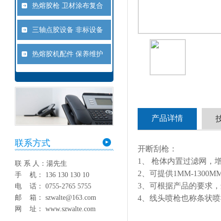
热熔胶枪 卫材涂布复合
三轴点胶设备 非标设备
热熔胶机配件 保养维护
产品详情
联系方式
开断刮枪：
1、 枪体内置过滤网，
联 系 人：湯先生
2、可提供1MM-130
手 机： 136 130 130 10
3、可根据产品的要求
电 话： 0755-2765 5755
4、线头喷枪也称条状
邮 箱： szwalte@163.com
网 址： www.szwalte.com