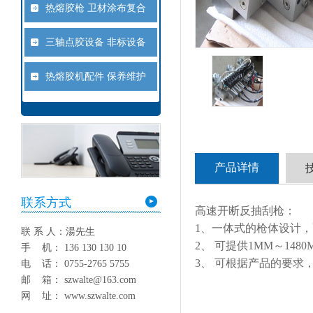
热熔胶枪 卫材涂布复合
三轴点胶设备 非标设备
热熔胶机配件 保养维护
产品详情
联系方式
高速开断反抽刮枪：
1、一体式的枪体设计
联 系 人：湯先生
2、 可提供1MM～14
手 机： 136 130 130 10
3、 可根据产品的要
电 话： 0755-2765 5755
邮 箱： szwalte@163.com
网 址： www.szwalte.com