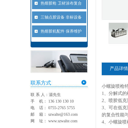
热熔胶枪 卫材涂布复合
三轴点胶设备 非标设备
热熔胶机配件 保养维护
产品详情
联系方式
小螺旋喷枪
1、分解式
联 系 人：湯先生
2、喷胶低
手 机： 136 130 130 10
3、可在低
电 话： 0755-2765 5755
的复合性能
邮 箱： szwalte@163.com
网 址： www.szwalte.com
4、小螺旋