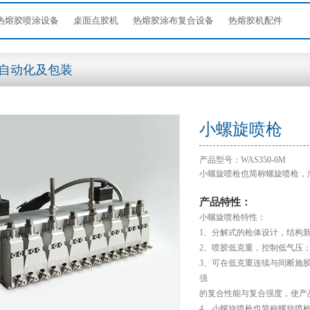
热熔胶喷涂设备
桌面点胶机
热熔胶涂布复合设备
热熔胶机配件
 自动化及包装
小螺旋喷枪
产品型号：
WAS350-6M
小螺旋喷枪也简称螺旋喷枪，
产品特性：
小螺旋喷枪特性：
1、分解式的枪体设计，结构
2、喷胶低克重，控制低气压
3、可在低克重连续与间断施
强
的复合性能与复合强度，使产
4、小螺旋喷枪也简称螺旋喷